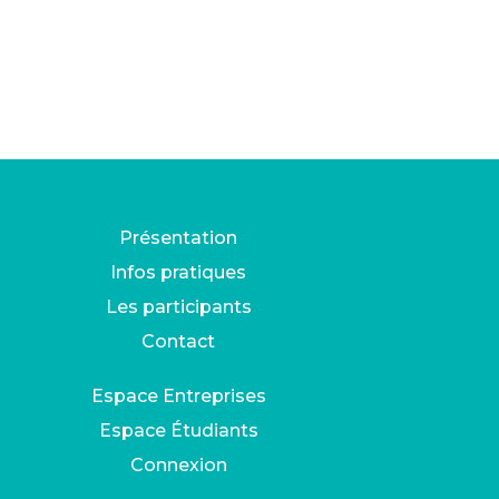
90
entreprises
315
collaborateurs
597
offres
d’entreprises
597
offres
1525
rendez-vous
Présentation
Infos pratiques
Les participants
Contact
Espace Entreprises
Espace Étudiants
Connexion