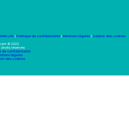
|
Politique de confidentialité
|
Mentions légales
|
Gestion des cookies
Icam © 2022
 droits réservés
e de confidentialité
ntions légales
ion des cookies